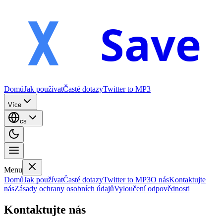
Save
Domů
Jak používat
Časté dotazy
Twitter to MP3
Více
cs
Menu
Domů
Jak používat
Časté dotazy
Twitter to MP3
O nás
Kontaktujte
nás
Zásady ochrany osobních údajů
Vyloučení odpovědnosti
Kontaktujte nás