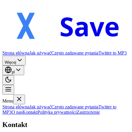
Save
Strona główna
Jak używać
Często zadawane pytania
Twitter to MP3
Więcej
pl
Menu
Strona główna
Jak używać
Często zadawane pytania
Twitter to
MP3
O nas
Kontakt
Polityka prywatności
Zastrzeżenie
Kontakt