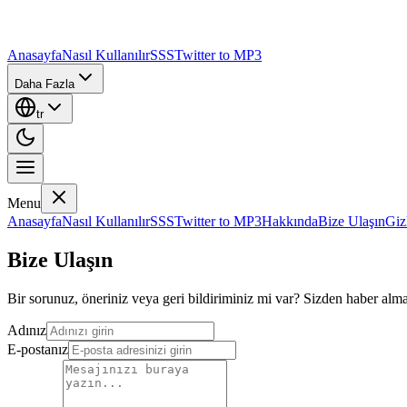
Anasayfa
Nasıl Kullanılır
SSS
Twitter to MP3
Daha Fazla
tr
Menu
Anasayfa
Nasıl Kullanılır
SSS
Twitter to MP3
Hakkında
Bize Ulaşın
Gizl
Bize Ulaşın
Bir sorunuz, öneriniz veya geri bildiriminiz mi var? Sizden haber alma
Adınız
E-postanız