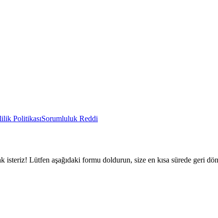
ilik Politikası
Sorumluluk Reddi
k isteriz! Lütfen aşağıdaki formu doldurun, size en kısa sürede geri dö