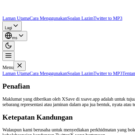
Laman Utama
Cara Menggunakan
Soalan Lazim
Twitter to MP3
Lagi
ms
Menu
Laman Utama
Cara Menggunakan
Soalan Lazim
Twitter to MP3
Tenta
Penafian
Maklumat yang diberikan oleh XSave di xsave.app adalah untuk tuju
sebarang representasi atau jaminan dalam apa jua bentuk, nyata atau
Ketepatan Kandungan
Walaupun kami berusaha untuk menyediakan perkhidmatan yang boleh 