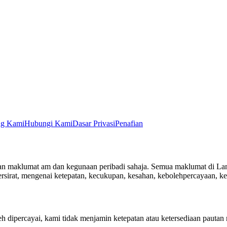
ng Kami
Hubungi Kami
Dasar Privasi
Penafian
an maklumat am dan kegunaan peribadi sahaja. Semua maklumat di Lam
 tersirat, mengenai ketepatan, kecukupan, kesahan, kebolehpercayaan, k
dipercayai, kami tidak menjamin ketepatan atau ketersediaan pautan 