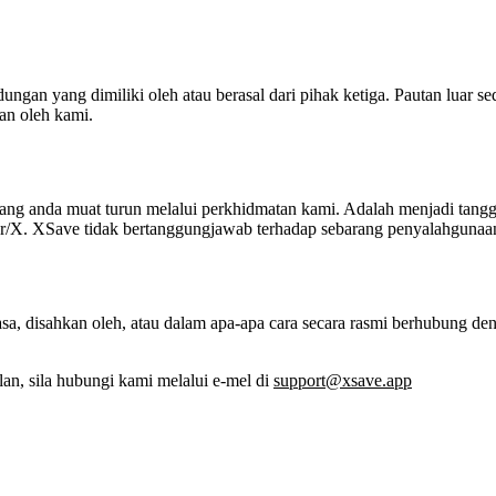
n yang dimiliki oleh atau berasal dari pihak ketiga. Pautan luar sedem
an oleh kami.
ng anda muat turun melalui perkhidmatan kami. Adalah menjadi tang
r/X. XSave tidak bertanggungjawab terhadap sebarang penyalahgunaan
asa, disahkan oleh, atau dalam apa-apa cara secara rasmi berhubung de
an, sila hubungi kami melalui e-mel di
support@xsave.app