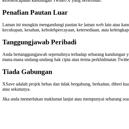
kebolehcapaian kandungan Twitter/X yang berterusan.
Penafian Pautan Luar
Laman ini mungkin mengandungi pautan ke laman web lain atau kandunga
kecukupan, kesahan, kebolehpercayaan, ketersediaan, atau kelengkap
Tanggungjawab Peribadi
Anda bertanggungjawab sepenuhnya terhadap sebarang kandungan ya
mana-mana undang-undang hak cipta atau terma perkhidmatan Twitte
Tiada Gabungan
XSave adalah projek bebas dan tidak bergabung, berkaitan, diberi ku
atau sekutunya.
Jika anda memerlukan maklumat lanjut atau mempunyai sebarang soal