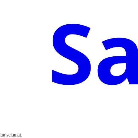
S
an selamat.